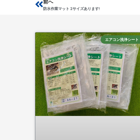
Prev
前へ
防水作業マット 2サイズあります!
エアコン洗浄シート