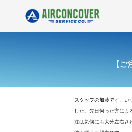
内
容
を
ス
キ
ッ
プ
【ご
スタッフの加藤です。い
した。先日伺った方によ
注は気候にも大分左右さ