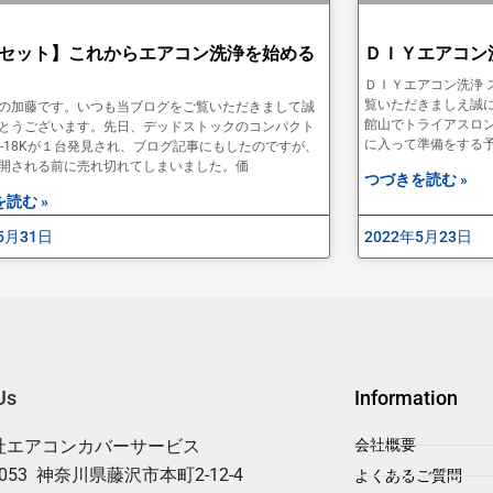
セット】これからエアコン洗浄を始める
ＤＩＹエアコン
ＤＩＹエアコン洗浄
覧いただきましえ誠
の加藤です。いつも当ブログをご覧いただきまして誠
館山でトライアスロ
とうございます。先日、デッドストックのコンパクト
に入って準備をする
S-18Kが１台発見され、ブログ記事にもしたのですが、
開される前に売れ切れてしまいました。価
つづきを読む »
読む »
5月31日
2022年5月23日
Us
Information
社エアコンカバーサービス
会社概要
0053 神奈川県藤沢市本町2-12-4
よくあるご質問