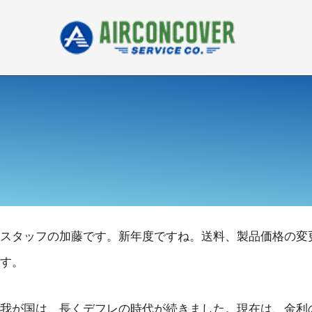
内
容
を
ス
キ
ッ
プ
スタッフの加藤です。新年度ですね。送料、製品価格の変
す。
我が国は、長くデフレの時代が続きました。現在は、金利