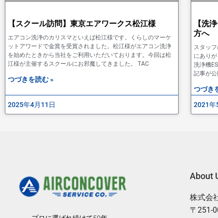
【スクール訪問】東京エアワークス松江様
【洗浄
方へ
エアコン洗浄のカリスマといえば松江様です。くらしのマーケ
ットアワードで金賞を受賞されました。松江様がエアコン洗浄
スタッフ
を始めたときから当社をご利用いただいております。今回は松
にありが
江様が主催するスクールにお邪魔してきました。 TAC
洗浄機E
記事が公
つづきを読む »
つづきを
2025年4月11日
2021年
About 
株式会
〒251-
プロに選ばれ続けて50年。