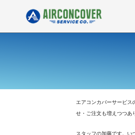
内
容
を
ス
キ
ッ
プ
エアコンカバーサービス
せ・ご注文も増えつつあ
スタッフの加藤です。い