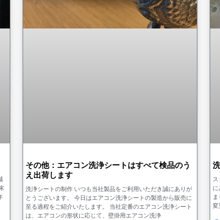
その他：エアコン洗浄シートはすべて検品のう
え出荷します
誠
ス
末
に
洗浄シートの制作 いつも当社製品をご利用いただき誠にありが
年
ま
とうございます。 今日はエアコン洗浄シートの製造から販売に
変
至る過程をご紹介いたします。 当社定番のエアコン洗浄シート
は、エアコンの形状に応じて、壁掛用エアコン洗浄