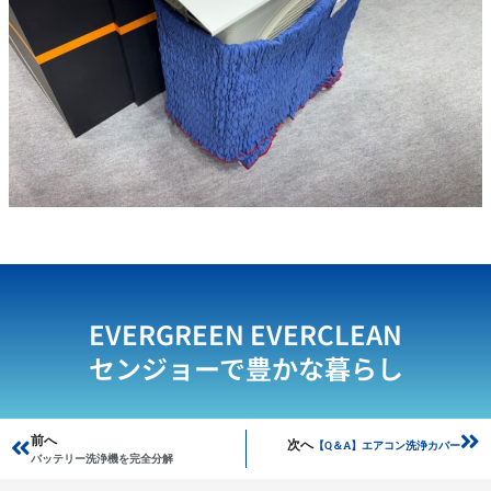
EVERGREEN EVERCLEAN
センジョーで豊かな暮らし
Prev
前へ
Ne
次へ
【Q＆A】エアコン洗浄カバー
バッテリー洗浄機を完全分解