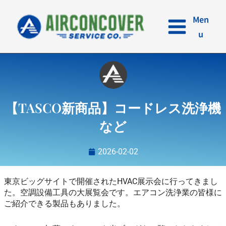
内
容
Men
を
u
ス
キ
ッ
プ
【TASCO新商品】コードレス洗浄機
など
2026-02-02
東京ビッグサイトで開催されたHVAC展示会に行ってきまし
た。空調設備工具の大展覧会です。エアコン洗浄業の皆様に
ご紹介できる製品もありました。