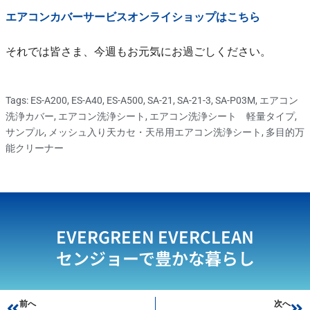
エアコンカバーサービスオンライショップはこちら
それでは皆さま、今週もお元気にお過ごしください。
Tags:
ES-A200
,
ES-A40
,
ES-A500
,
SA-21
,
SA-21-3
,
SA-P03M
,
エアコン
洗浄カバー
,
エアコン洗浄シート
,
エアコン洗浄シート 軽量タイプ
,
サンプル
,
メッシュ入り天カセ・天吊用エアコン洗浄シート
,
多目的万
能クリーナー
EVERGREEN EVERCLEAN
センジョーで豊かな暮らし
Prev
前へ
次へ
Ne