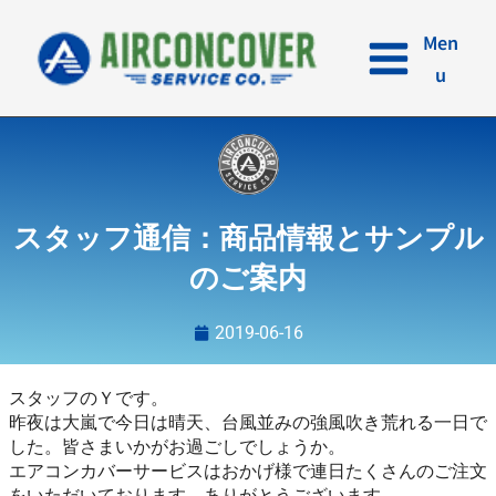
内
容
Men
を
u
ス
キ
ッ
プ
スタッフ通信：商品情報とサンプル
のご案内
2019-06-16
スタッフのＹです。
昨夜は大嵐で今日は晴天、台風並みの強風吹き荒れる一日で
した。皆さまいかがお過ごしでしょうか。
エアコンカバーサービスはおかげ様で連日たくさんのご注文
をいただいております。ありがとうございます。