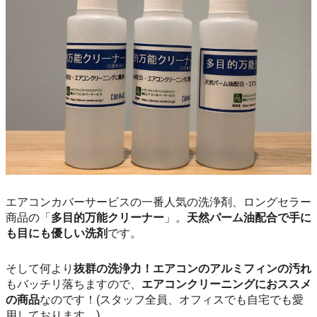
エアコンカバーサービスの一番人気の洗浄剤、ロングセラー
商品の「
多目的万能クリーナー
」。
天然パーム油配合で手に
も目にも優しい洗剤
です。
そして何より
抜群の洗浄力！エアコンのアルミフィンの汚れ
もバッチリ落ちますので、
エアコンクリーニングにおススメ
の商品
なのです！(スタッフ全員、オフィスでも自宅でも愛
用しております。)