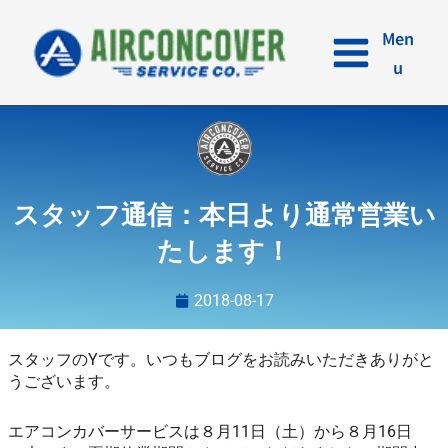
内
容
Men
を
u
ス
キ
ッ
プ
スタッフ通信：本日より通常営業い
たします！
2018-08-17
スタッフのYです。いつもブログをお読みいただきありがと
うございます。
エアコンカバーサービスは８月11日（土）から８月16日