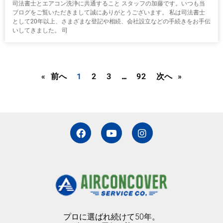
司法書士とエアコン洗浄に共通すること スタッフの加藤です。いつも当
ブログをご覧いただきまして誠にありがとうございます。 私は司法書士
として20年以上、さまざまな登記や相続、会社設立などの手続きをお手伝
いしてきました。 司
« 前へ
1
2
3
…
92
次へ »
F
Y
I
a
o
n
c
u
s
e
t
t
b
u
a
o
b
g
o
e
r
k
a
m
プロに選ばれ続けて50年。