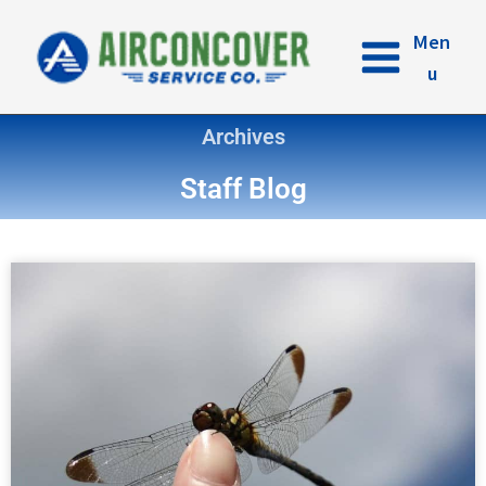
内
容
Men
を
u
ス
キ
Archives
ッ
プ
Staff Blog
ペ
ペ
ペ
ペ
ー
ー
ー
ー
ジ
ジ
ジ
ジ