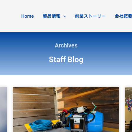
Home
製品情報
創業ストーリー
会社概
Archives
Staff Blog
ペ
ペ
ペ
ペ
ー
ー
ー
ー
ジ
ジ
ジ
ジ