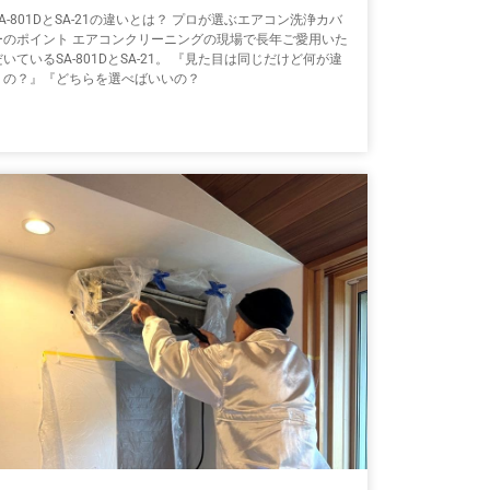
SA-801DとSA-21の違いとは？ プロが選ぶエアコン洗浄カバ
ーのポイント エアコンクリーニングの現場で長年ご愛用いた
だいているSA-801DとSA-21。 『見た目は同じだけど何が違
うの？』『どちらを選べばいいの？