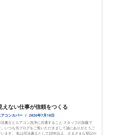
見えない仕事が信頼をつくる
エアコンカバー
2026年7月10日
司法書士とエアコン洗浄に共通すること スタッフの加藤で
す。いつも当ブログをご覧いただきまして誠にありがとうご
ざいます。 私は司法書士として20年以上、さまざまな登記や