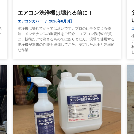
エアコン洗浄機は壊れる前に！
エアコンカバー
2026年8月3日
ス
洗浄機は壊れてからでは遅いです。プロの仕事を支える修
な
理・メンテナンスの重要性をご紹介。 エアコン洗浄の品質
は、技術だけで決まるものではありません。現場で使用する
）
洗浄機が本来の性能を発揮してこそ、安定した水圧と効率的
な作業