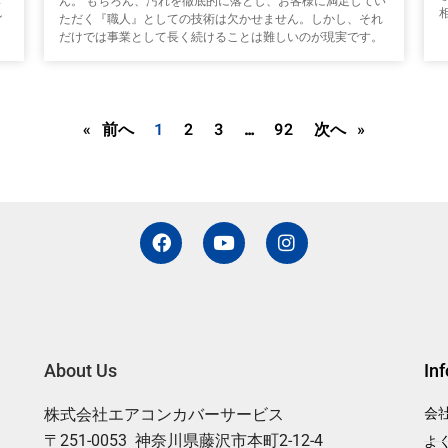
ん。 もちろん、汚れを徹底的に落とし、お客様に満足してい
ン
ただく『職人』としての技術は欠かせません。しかし、それ
だけでは事業として長く続けることは難しいのが現実です。
« 前へ
1
2
3
…
92
次へ »
F
Y
I
a
o
n
c
u
s
e
t
t
b
u
a
o
b
g
o
e
r
k
a
About Us
In
m
株式会社エアコンカバーサービス
会
〒251-0053 神奈川県藤沢市本町2-12-4
よ