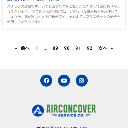
スタッフの加藤です。いつも当ブログをご覧いただきまして誠にありがと
うございます。 さて皆さんの浴室では、どのような風呂椅子をお使いで
しょうか。我が家はヒノキの椅子です。それまではプラスチックの椅子を
使用していたのですが、
« 前へ
1
…
89
90
91
92
次へ »
F
Y
I
a
o
n
c
u
s
e
t
t
b
u
a
o
b
g
o
e
r
k
a
m