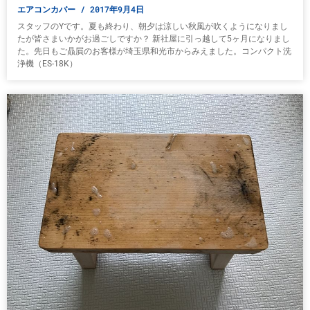
エアコンカバー
2017年9月4日
スタッフのYです。夏も終わり、朝夕は涼しい秋風が吹くようになりまし
たが皆さまいかがお過ごしですか？ 新社屋に引っ越して5ヶ月になりまし
た。先日もご贔屓のお客様が埼玉県和光市からみえました。コンパクト洗
浄機（ES-18K）