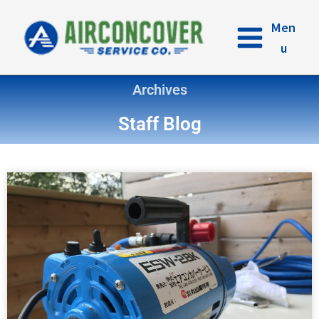
内
容
Men
を
u
ス
キ
Archives
ッ
プ
Staff Blog
ペ
ペ
ペ
ペ
ペ
ー
ー
ー
ー
ー
ジ
ジ
ジ
ジ
ジ