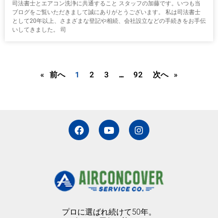
司法書士とエアコン洗浄に共通すること スタッフの加藤です。いつも当
ブログをご覧いただきまして誠にありがとうございます。 私は司法書士
として20年以上、さまざまな登記や相続、会社設立などの手続きをお手伝
いしてきました。 司
« 前へ
1
2
3
…
92
次へ »
F
Y
I
a
o
n
c
u
s
e
t
t
b
u
a
o
b
g
o
e
r
k
a
m
プロに選ばれ続けて50年。