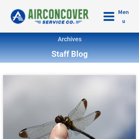
内
容
Men
を
u
ス
キ
Archives
ッ
プ
Staff Blog
ペ
ペ
ペ
ペ
ー
ー
ー
ー
ジ
ジ
ジ
ジ