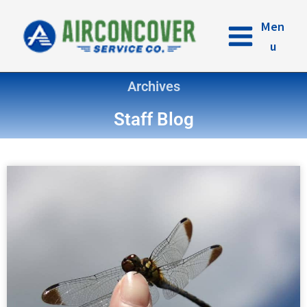
内
容
Men
を
u
ス
キ
Archives
ッ
プ
Staff Blog
ペ
ペ
ペ
ペ
ー
ー
ー
ー
ジ
ジ
ジ
ジ