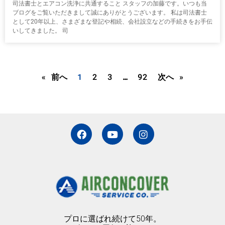
司法書士とエアコン洗浄に共通すること スタッフの加藤です。いつも当
ブログをご覧いただきまして誠にありがとうございます。 私は司法書士
として20年以上、さまざまな登記や相続、会社設立などの手続きをお手伝
いしてきました。 司
« 前へ
1
2
3
…
92
次へ »
F
Y
I
a
o
n
c
u
s
e
t
t
b
u
a
o
b
g
o
e
r
k
a
m
プロに選ばれ続けて50年。