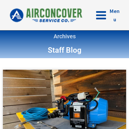
内
容
Men
を
u
ス
キ
Archives
ッ
プ
Staff Blog
ペ
ペ
ペ
ペ
ー
ー
ー
ー
ジ
ジ
ジ
ジ