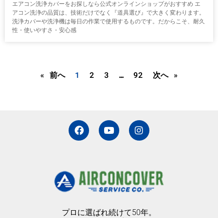
エアコン洗浄カバーをお探しなら公式オンラインショップがおすすめ エ
アコン洗浄の品質は、技術だけでなく『道具選び』で大きく変わります。
洗浄カバーや洗浄機は毎日の作業で使用するものです。だからこそ、耐久
性・使いやすさ・安心感
« 前へ
1
2
3
…
92
次へ »
F
Y
I
a
o
n
c
u
s
e
t
t
b
u
a
o
b
g
o
e
r
k
a
m
プロに選ばれ続けて50年。