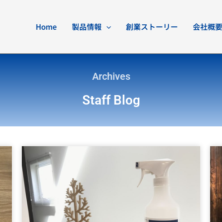
Home
製品情報
創業ストーリー
会社概
Archives
Staff Blog
ペ
ペ
ペ
ペ
ー
ー
ー
ー
ジ
ジ
ジ
ジ