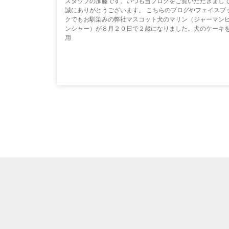
スタッフの加藤です。いつも当ブログをご覧いただきまし
誠にありがとうございます。 こちらのブログやフェイスブ
クでもお馴染みの弊社マスコット犬のマリン（ジャーマン
ンシャー）が８月２０日で２歳になりました。犬のケーキ
用