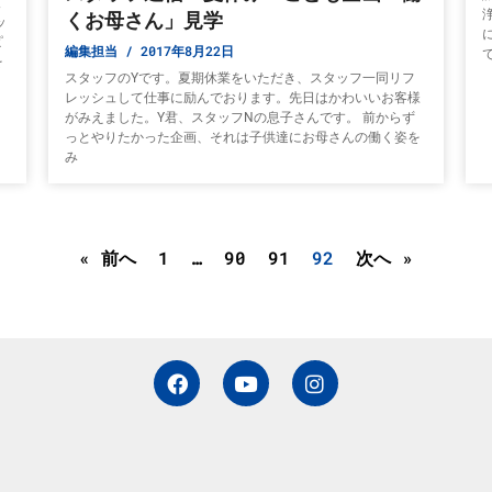
て
くお母さん」見学
ッ
ピ
編集担当
2017年8月22日
を
スタッフのYです。夏期休業をいただき、スタッフ一同リフ
レッシュして仕事に励んでおります。先日はかわいいお客様
がみえました。Y君、スタッフNの息子さんです。 前からず
っとやりたかった企画、それは子供達にお母さんの働く姿を
み
« 前へ
1
…
90
91
92
次へ »
F
Y
I
a
o
n
c
u
s
e
t
t
b
u
a
o
b
g