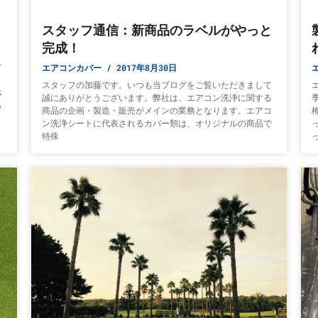
」
スタッフ通信：新商品のラベルがやっと
完成！
エアコンカバー
2017年8月30日
て
スタッフの加藤です。いつも当ブログをご覧いただきまして
体
誠にありがとうございます。弊社は、エアコン洗浄に関する
っ
商品の企画・製造・販売がメインの業務となります。エアコ
ン洗浄シートに代表されるカバー類は、オリジナルの商品で
特殊