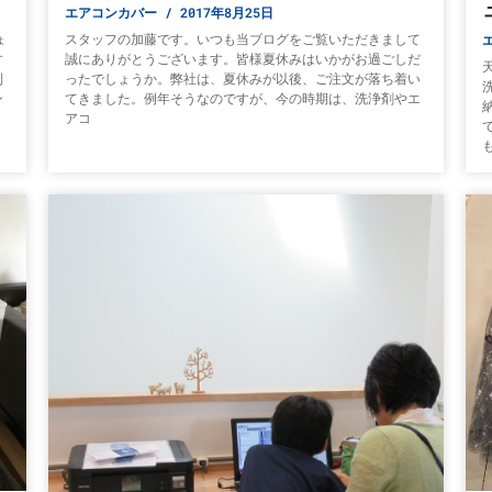
エアコンカバー
2017年8月25日
ょ
スタッフの加藤です。いつも当ブログをご覧いただきまして
す
誠にありがとうございます。皆様夏休みはいかがお過ごしだ
利
ったでしょうか。弊社は、夏休みが以後、ご注文が落ち着い
ン
てきました。例年そうなのですが、今の時期は、洗浄剤やエ
アコ