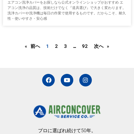
エアコン洗浄カバーをお探しなら公式オンラインショップがおすすめ エ
アコン洗浄の品質は、技術だけでなく『道具選び』で大きく変わります。
洗浄カバーや洗浄機は毎日の作業で使用するものです。だからこそ、耐久
性・使いやすさ・安心感
« 前へ
1
2
3
…
92
次へ »
F
Y
I
a
o
n
c
u
s
e
t
t
b
u
a
o
b
g
o
e
r
k
a
m
プロに選ばれ続けて50年。