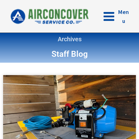
内
容
Men
を
u
ス
キ
Archives
ッ
プ
Staff Blog
ペ
ペ
ペ
ペ
ー
ー
ー
ー
ジ
ジ
ジ
ジ