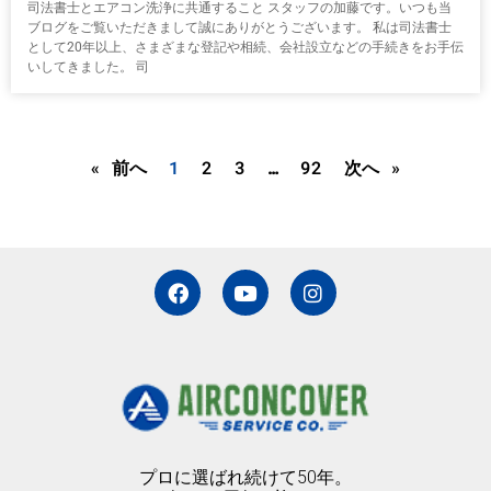
司法書士とエアコン洗浄に共通すること スタッフの加藤です。いつも当
ブログをご覧いただきまして誠にありがとうございます。 私は司法書士
として20年以上、さまざまな登記や相続、会社設立などの手続きをお手伝
いしてきました。 司
« 前へ
1
2
3
…
92
次へ »
F
Y
I
a
o
n
c
u
s
e
t
t
b
u
a
o
b
g
o
e
r
k
a
m
プロに選ばれ続けて50年。