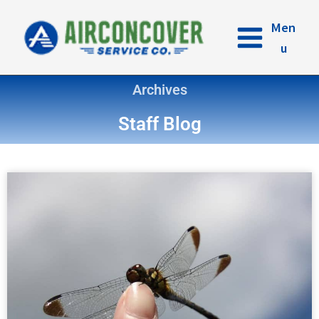
内
容
Men
を
u
ス
キ
Archives
ッ
プ
Staff Blog
ペ
ペ
ペ
ペ
ー
ー
ー
ー
ジ
ジ
ジ
ジ