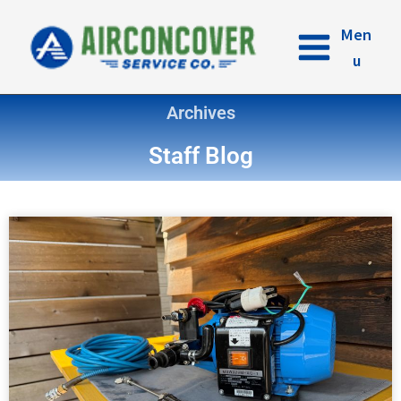
内
容
Men
を
u
ス
キ
Archives
ッ
プ
Staff Blog
ペ
ペ
ペ
ペ
ー
ー
ー
ー
ジ
ジ
ジ
ジ