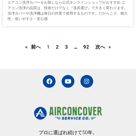
エアコン洗浄カバーをお探しなら公式オンラインショップがおすすめ エ
アコン洗浄の品質は、技術だけでなく『道具選び』で大きく変わります。
洗浄カバーや洗浄機は毎日の作業で使用するものです。だからこそ、耐久
性・使いやすさ・安心感
« 前へ
1
2
3
…
92
次へ »
F
Y
I
a
o
n
c
u
s
e
t
t
b
u
a
o
b
g
o
e
r
k
a
m
プロに選ばれ続けて50年。