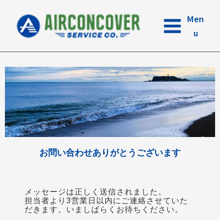
内
容
Men
を
u
ス
キ
ッ
プ
お問い合わせありがとうございます
メッセージは正しく送信されました。
担当者より3営業日以内にご連絡させていた
だきます。いましばらくお待ちください。