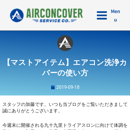
内
容
Men
を
u
ス
キ
ッ
プ
【マストアイテム】エアコン洗浄カ
バーの使い方
2019-09-18
スタッフの加藤です。いつも当ブログをご覧いただきまして
誠にありがとうございます。
今週末に開催される九十九里トライアスロンに向けて体調を