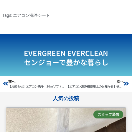
Tags:
エアコン洗浄シート
EVERGREEN EVERCLEAN
センジョーで豊かな暮らし
Prev
前へ
次へ
Ne
【お知らせ】エアコン洗浄 20ｍソフトホース
【エアコン洗浄機使用上のお知らせ】快適に作業するために気をつけること
人気の投稿
スタッフ通信