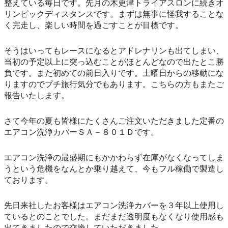
整えている毎日です。先月の木更津トライアスロンに続きオ
リンピックディスタンスです。まずは無事に怪我することな
く完走し、楽しい時間を過ごすことが目標です。
そうはいってもレースになるとアドレナリンも出てしまい、
当初の予定以上に突っ込むことがほとんどなので出たとこ勝
負です。また初めての前日入りです。土曜日からの移動にな
りますのでプチ旅行気分でもあります。こちらの方もまたご
報告いたします。
さて今年の夏も皆様にたくさんご注文いただきました定番の
エアコン洗浄カバーＳＡ－８０１Ｄです。
エアコン洗浄の最盛期にもかかわらず在庫がなくなってしま
うという危機をなんとか乗り越えて、今もフル稼働で製造し
ております。
先日来社したお客様はエアコン洗浄カバーを３年以上使用し
ているとのことでした。まだまだ透明度もなくなり使用感も
出てきましたので交換していただきました。