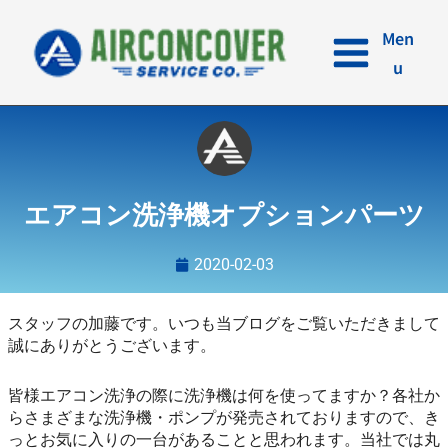
内
容
Men
を
u
ス
キ
ッ
プ
エアコン洗浄機オプションパーツ
2020-02-03
スタッフの加藤です。いつも当ブログをご覧いただきまして
誠にありがとうございます。
皆様エアコン洗浄の際に洗浄機は何を使ってますか？各社か
らさまざまな洗浄機・ポンプが発売されておりますので、き
っとお気に入りの一台があることと思われます。当社では丸