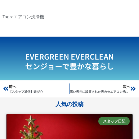
Tags:
エアコン洗浄機
EVERGREEN EVERCLEAN
センジョーで豊かな暮らし
Prev
前へ
次へ
Ne
【スタッフ通信】遊び心
高い天井に設置された天カセエアコン洗浄！
人気の投稿
スタッフ日記