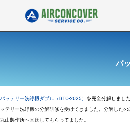
内
容
を
ス
キ
ッ
プ
バ
バッテリー洗浄機ダブル（BTC-2025）
を完全分解しまし
ッテリー洗浄機の分解研修を受けてきました。分解したの
丸山製作所へ直送してもらってました。