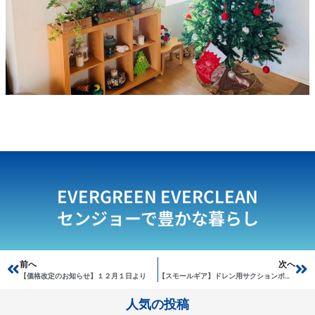
EVERGREEN EVERCLEAN
センジョーで豊かな暮らし
Prev
前へ
次へ
Ne
【価格改定のお知らせ】１２月１日より
【スモールギア】ドレン用サクションポンプ
人気の投稿