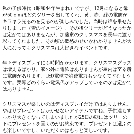
私の子供時代（昭和44年生まれ）ですが、12月になると母
が50ｃｍほどのツリーを出してくれ、黄、赤、緑の電飾が
キラキラ光るのを見るのが楽しみでした。当時は綿を乗せた
りしました（雪のイメージ）。その後ツリーがどうなったか
は定かではありませんが、加藤家のクリスマスを長年に渡り
彩ってくれました。その頃の郷愁のせいかわかりませんが大
人になってもクリスマスは大好きなイベントです。
年々ディスプレイにも時間がかかります。クリスマスグッズ
は増えるばかり。家の外に電飾はありませんが屋内は至る所
に電飾があります。LED電球で消費電力も少なくてすむよう
です。実際どのくらい電気代がアップしているのかは定かで
はありません。
クリスマスが楽しいのはディスプレイだけではありません。
やはりプレゼントはかかせないアイテムですね。子供達もす
っかり大きくなってしまいましたが25日の朝にはツリーの
下にプレゼントを置くのがお約束です。プレゼントは選ぶの
も楽しいですし、いただくのはもっと楽しいです。