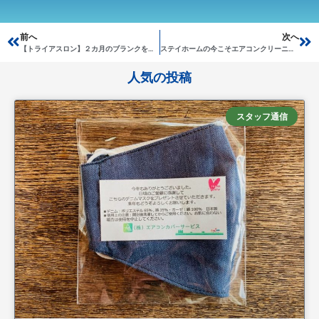
Prev
前へ
次へ
Ne
【トライアスロン】２カ月のブランクを経てスイム復活したけれど・・・
ステイホームの今こそエアコンクリーニング
人気の投稿
スタッフ通信