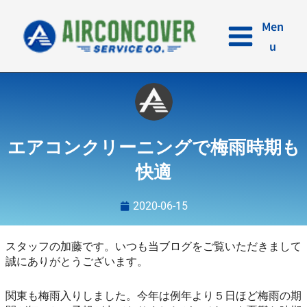
内
容
Men
を
u
ス
キ
ッ
プ
エアコンクリーニングで梅雨時期も
快適
2020-06-15
スタッフの加藤です。いつも当ブログをご覧いただきまして
誠にありがとうございます。
関東も梅雨入りしました。今年は例年より５日ほど梅雨の期