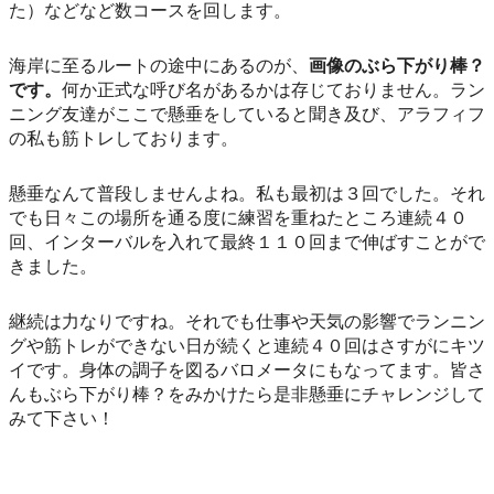
た）などなど数コースを回します。
海岸に至るルートの途中にあるのが、
画像のぶら下がり棒？
です。
何か正式な呼び名があるかは存じておりません。ラン
ニング友達がここで懸垂をしていると聞き及び、アラフィフ
の私も筋トレしております。
懸垂なんて普段しませんよね。私も最初は３回でした。それ
でも日々この場所を通る度に練習を重ねたところ連続４０
回、インターバルを入れて最終１１０回まで伸ばすことがで
きました。
継続は力なりですね。それでも仕事や天気の影響でランニン
グや筋トレができない日が続くと連続４０回はさすがにキツ
イです。身体の調子を図るバロメータにもなってます。皆さ
んもぶら下がり棒？をみかけたら是非懸垂にチャレンジして
みて下さい！