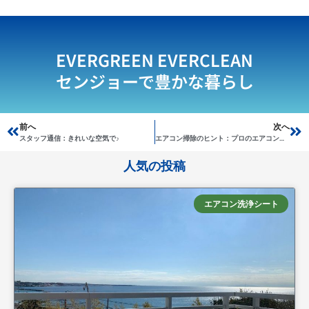
EVERGREEN EVERCLEAN
センジョーで豊かな暮らし
Prev
前へ
次へ
Ne
スタッフ通信：きれいな空気で♪
エアコン掃除のヒント：プロのエアコンクリーニングはここが違う！
人気の投稿
エアコン洗浄シート