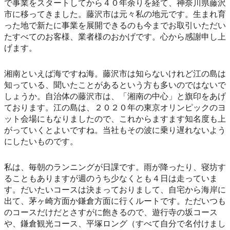
で事業をスタートしてから４０年余りを経て、神奈川県藤沢
市に移ってきました。藤沢市は元々私の地元です。生まれ育
った地で新たに事業を展開できるのも今までお取引いただい
たすべてのお客様、業者様のおかげです。心から感謝申し上
げます。
湘南といえば海ですね海。藤沢市は知らないけれど江の島は
知っている、聞いたことがあるという方も多いのではないで
しょうか。自治体の藤沢市は、「湘南の中心」と旗印をあげ
ております。江の島は、２０２０年の東京オリンピックのヨ
ット会場にもなりましたので、これからますます知名度も上
がっていくとよいですね。当社もその波に乗り遅れないよう
にしたいものです。
私は、毎朝のランニングが日課です。雨が降ったり、寝坊す
ることもありますが週のうち少なくとも４日は走っていま
す。だいたいコースは決まっておりまして、自宅から海岸に
出て、茅ヶ崎方面か鎌倉方面に行くルートです。ただいつも
のコースだけだとさすがに飽きるので、遊行寺の坂コース
や、鎌倉観光コース、平塚ロング（すべて自分で名付けまし