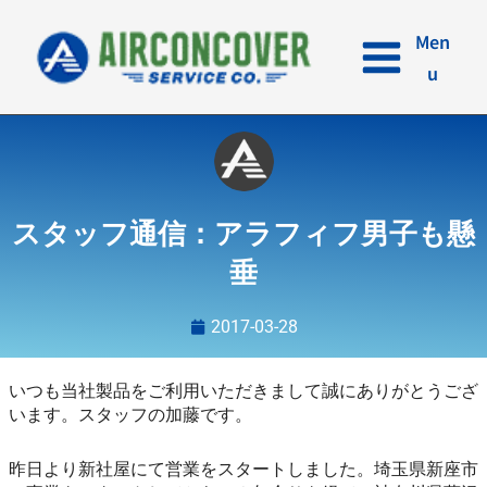
内
容
Men
を
u
ス
キ
ッ
プ
スタッフ通信：アラフィフ男子も懸
垂
2017-03-28
いつも当社製品をご利用いただきまして誠にありがとうござ
います。スタッフの加藤です。
昨日より新社屋にて営業をスタートしました。埼玉県新座市