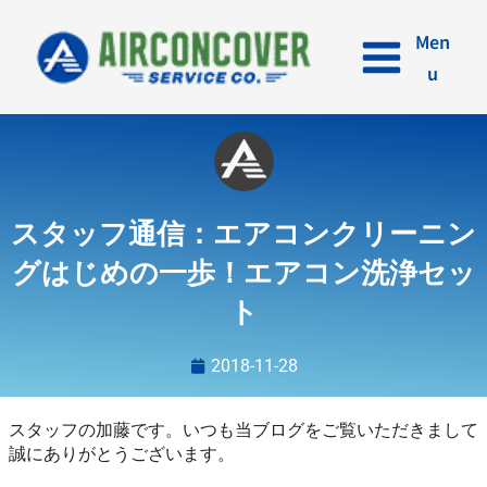
内
容
Men
を
u
ス
キ
ッ
プ
スタッフ通信：エアコンクリーニン
グはじめの一歩！エアコン洗浄セッ
ト
2018-11-28
スタッフの加藤です。いつも当ブログをご覧いただきまして
誠にありがとうございます。