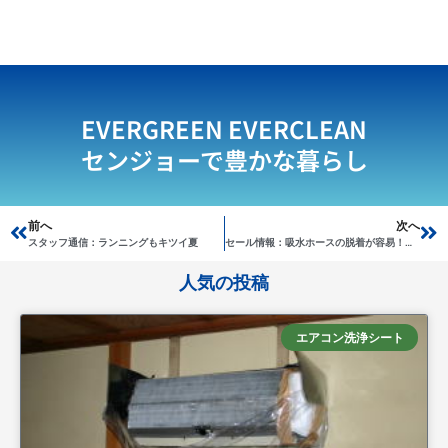
EVERGREEN EVERCLEAN
センジョーで豊かな暮らし
Prev
前へ
次へ
Ne
スタッフ通信：ランニングもキツイ夏
セール情報：吸水ホースの脱着が容易！カムロックカップリング
人気の投稿
エアコン洗浄シート