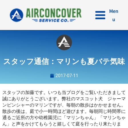
内
容
Men
を
u
ス
キ
ッ
プ
スタッフ通信：マリンも夏バテ気味
2017-07-11
スタッフの加藤です。いつも当ブログをご覧いただきまして
誠にありがとうございます。弊社のマスコット犬 ジャーマ
ンピンシャーのマリンですが、毎朝の散歩はかかせません。
散歩の後は、庭で小一時間ほど遊びます。毎朝同じ時間帯に
通るご近所の方や幼稚園児に「マリンちゃん」「マリンちゃ
ん」と声をかけてもらうと嬉しくて庭を行ったり来たりま