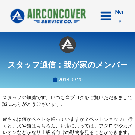
内
容
Men
を
u
ス
キ
ッ
プ
スタッフ通信：我が家のメンバー
2018-09-20
スタッフの加藤です。いつも当ブログをご覧いただきまして
誠にありがとうございます。
皆さんは何かペットを飼っていますか？ペットショップに行
くと、犬や猫はもちろん、お店によっては、フクロウやカメ
レオンなどかなり上級者向けの動物を見ることができます。