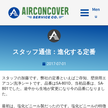
内
容
Men
を
u
ス
キ
ッ
プ
スタッフ通信：進化する定番
2017-07-01
スタッフの加藤です。弊社の定番といえばご存知、壁掛用エ
アコン洗浄シートです。品番はSA-801D。当初品番は、SA-
801でした。途中から生地が変更になり今の品番になりまし
た。
最初は、塩化ビニール製だったのです。塩化ビニールの特徴