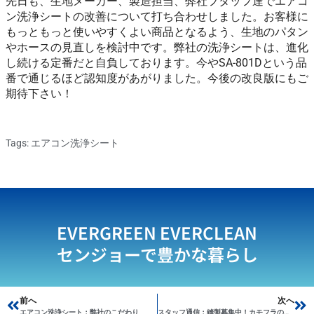
先日も、生地メーカー、製造担当、弊社フタッフ達でエアコ
ン洗浄シートの改善について打ち合わせしました。お客様に
もっともっと使いやすくよい商品となるよう、生地のパタン
やホースの見直しを検討中です。弊社の洗浄シートは、進化
し続ける定番だと自負しております。今やSA-801Dという品
番で通じるほど認知度があがりました。今後の改良版にもご
期待下さい！
Tags:
エアコン洗浄シート
EVERGREEN EVERCLEAN
センジョーで豊かな暮らし
Prev
前へ
次へ
Ne
エアコン洗浄シート：弊社のこだわり
スタッフ通信：縫製募集中！カモフラのエアコンカバー