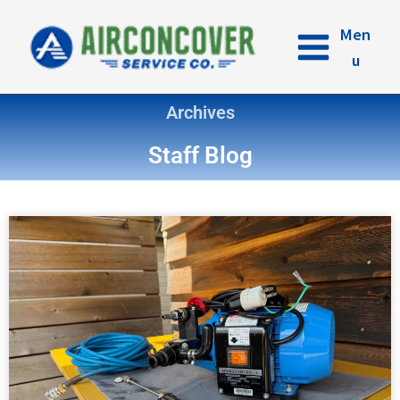
内
容
Men
を
u
ス
キ
Archives
ッ
プ
Staff Blog
ペ
ペ
ペ
ペ
ー
ー
ー
ー
ジ
ジ
ジ
ジ