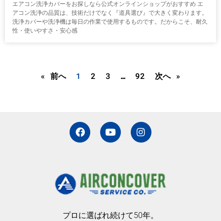
エアコン洗浄カバーをお探しなら公式オンラインショップがおすすめ エ
アコン洗浄の品質は、技術だけでなく『道具選び』で大きく変わります。
洗浄カバーや洗浄機は毎日の作業で使用するものです。だからこそ、耐久
性・使いやすさ・安心感
« 前へ
1
2
3
…
92
次へ »
F
Y
I
a
o
n
c
u
s
e
t
t
b
u
a
o
b
g
o
e
r
k
a
m
プロに選ばれ続けて50年。