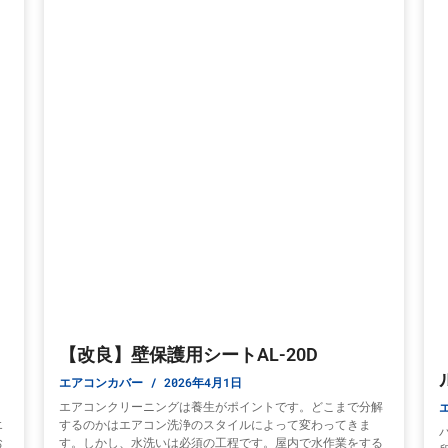
【改良】壁保護用シートAL-20D
エアコンカバー
2026年4月1日
り
エアコンクリーニングは養生がポイントです。どこまで分解
エ
するのかはエアコン洗浄のスタイルによって変わってきま
お
す。しかし、水洗いは必須の工程です。屋内で水作業をする