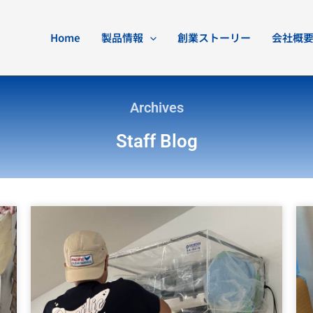
Home
製品情報
創業ストーリー
会社概
Archives
Staff Blog
ペ
ペ
ペ
ペ
ペ
ペ
ー
ー
ー
ー
ー
ー
ジ
ジ
ジ
ジ
ジ
ジ