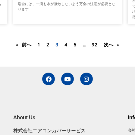
品
場合には、一滴も水が飛散しないよう万全の注意が必要とな
ります
« 前へ
1
2
3
4
5
…
92
次へ »
F
Y
I
a
o
n
c
u
s
e
t
t
b
u
a
o
b
g
o
e
r
k
a
About Us
In
m
株式会社エアコンカバーサービス
会