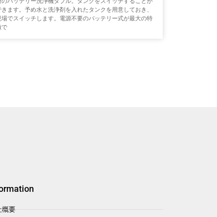
所のバッテリー洗浄機ダブル。タンクをスイッチすることが
できます。予め水と洗浄剤を入れたタンクを用意しておき、
現場でスイッチします。電源不要のバッテリー式が最大の特
徴で
formation
社概要