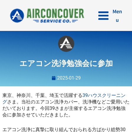
内
容
Men
を
u
ス
キ
ッ
プ
エアコン洗浄勉強会に参加
2025-01-29
東京、神奈川、千葉、埼玉で活躍する
39ハウスクリーニン
グ
さま。当社のエアコン洗浄カバー、洗浄機などご愛用いた
だいております。今回39さまが主催するエアコン洗浄勉強
会に参加させていただきました。
エアコン洗浄に真摯に取り組んでおられる方ばかり総勢30