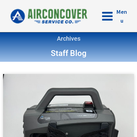
内
容
Men
を
u
ス
キ
Archives
ッ
プ
Staff Blog
ペ
ペ
ペ
ペ
ペ
ペ
ペ
ー
ー
ー
ー
ー
ー
ー
ジ
ジ
ジ
ジ
ジ
ジ
ジ