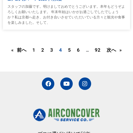
スタッフの加藤です。明けましておめでとうございます。本年もどうぞよ
ろしくお願いいたします。 年末年始はいかがお過ごしでしたでしょう
か？私は京都へ赴き、お付き合いさせていただいている方々と観光や食事
を楽しみました。そして、
« 前へ
1
2
3
4
5
6
…
92
次へ »
F
Y
I
a
o
n
c
u
s
e
t
t
b
u
a
o
b
g
o
e
r
k
a
m