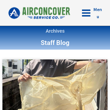
内
容
Men
を
u
ス
キ
Archives
ッ
プ
Staff Blog
ペ
ペ
ペ
ペ
ペ
ペ
ー
ー
ー
ー
ー
ー
ジ
ジ
ジ
ジ
ジ
ジ