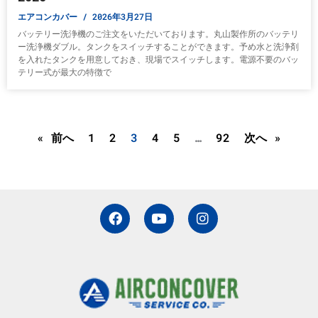
エアコンカバー
2026年3月27日
バッテリー洗浄機のご注文をいただいております。丸山製作所のバッテリ
ー洗浄機ダブル。タンクをスイッチすることができます。予め水と洗浄剤
を入れたタンクを用意しておき、現場でスイッチします。電源不要のバッ
テリー式が最大の特徴で
« 前へ
1
2
3
4
5
…
92
次へ »
F
Y
I
a
o
n
c
u
s
e
t
t
b
u
a
o
b
g
o
e
r
k
a
m