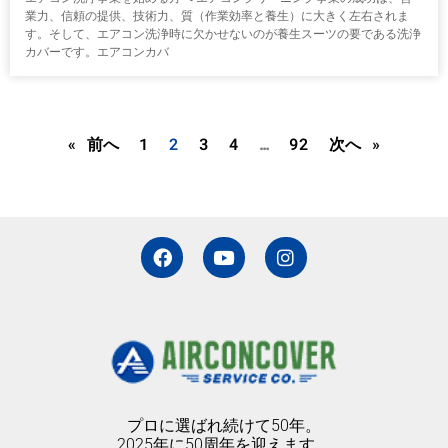
業力、信頼の提供、技術力、質（作業効率と養生）に大きく左右されま
す。そして、エアコン洗浄時に欠かせないのが養生スーツの要である洗浄
カバーです。エアコンカバ
« 前へ
1
2
3
4
…
92
次へ »
F
Y
I
a
o
n
c
u
s
e
t
t
b
u
a
o
b
g
o
e
r
k
a
m
プロに選ばれ続けて50年。
2025年に50周年を迎えます。