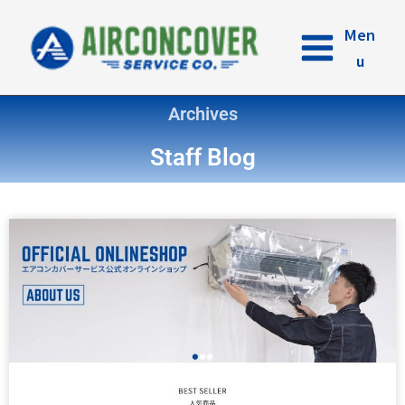
内
容
Men
を
u
ス
キ
Archives
ッ
プ
Staff Blog
ペ
ペ
ペ
ペ
ペ
ー
ー
ー
ー
ー
ジ
ジ
ジ
ジ
ジ