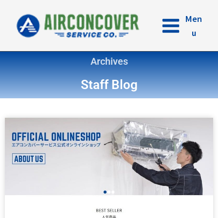
内
容
Men
を
u
ス
キ
Archives
ッ
プ
Staff Blog
ペ
ペ
ペ
ペ
ペ
ー
ー
ー
ー
ー
ジ
ジ
ジ
ジ
ジ