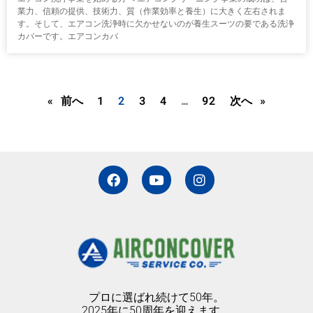
業力、信頼の提供、技術力、質（作業効率と養生）に大きく左右されま
す。そして、エアコン洗浄時に欠かせないのが養生スーツの要である洗浄
カバーです。エアコンカバ
« 前へ
1
2
3
4
…
92
次へ »
F
Y
I
a
o
n
c
u
s
e
t
t
b
u
a
o
b
g
o
e
r
k
a
m
プロに選ばれ続けて50年。
2025年に50周年を迎えます。