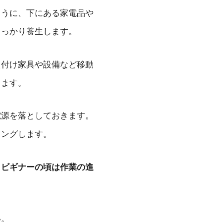
ように、下にある家電品や
しっかり養生します。
え付け家具や設備など移動
ります。
電源を落としておきます。
キングします。
。
ビギナーの頃は作業の進
い。