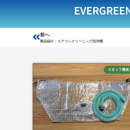
EVERGREE
Prev
前へ
製品紹介：エアコンクリーニング洗浄槽
スタッフ通信