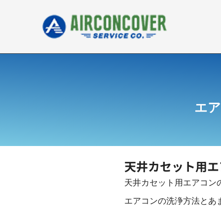
内
容
を
ス
キ
ッ
プ
エア
天井カセット用エ
天井カセット用エアコン
エアコンの洗浄方法とあ