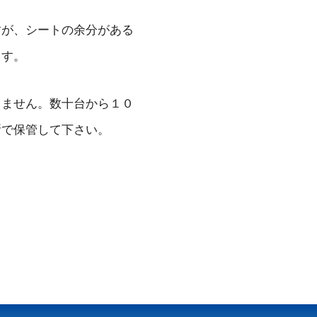
すが、シートの余分がある
ます。
りません。数十台から１０
所で保管して下さい。