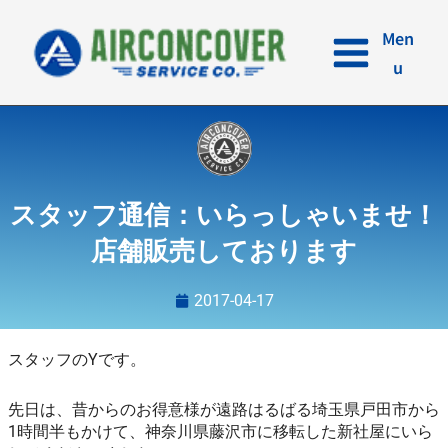
内
容
Men
を
u
ス
キ
ッ
プ
スタッフ通信：いらっしゃいませ！
店舗販売しております
2017-04-17
スタッフのYです。
先日は、昔からのお得意様が遠路はるばる埼玉県戸田市から
1時間半もかけて、神奈川県藤沢市に移転した新社屋にいら