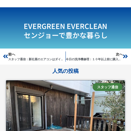
EVERGREEN EVERCLEAN
センジョーで豊かな暮らし
Prev
前へ
次へ
Ne
スタッフ通信：新社屋のエアコンはダイキン製
今日の洗浄機修理：１０年以上前に購入のコンパクト洗浄機
人気の投稿
スタッフ通信