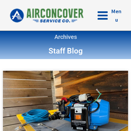
内
容
Men
を
u
ス
キ
Archives
ッ
プ
Staff Blog
ペ
ペ
ペ
ペ
ー
ー
ー
ー
ジ
ジ
ジ
ジ