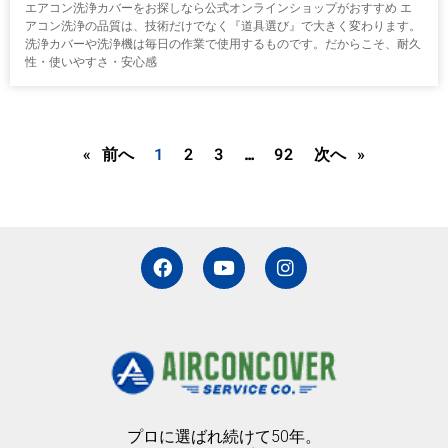
エアコン洗浄カバーをお探しなら公式オンラインショップがおすすめ エ
アコン洗浄の品質は、技術だけでなく『道具選び』で大きく変わります。
洗浄カバーや洗浄機は毎日の作業で使用するものです。だからこそ、耐久
性・使いやすさ・安心感
« 前へ
1
2
3
…
92
次へ »
F
Y
I
a
o
n
c
u
s
e
t
t
b
u
a
o
b
g
o
e
r
k
a
m
プロに選ばれ続けて50年。