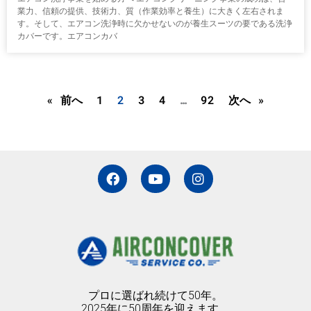
業力、信頼の提供、技術力、質（作業効率と養生）に大きく左右されま
す。そして、エアコン洗浄時に欠かせないのが養生スーツの要である洗浄
カバーです。エアコンカバ
« 前へ
1
2
3
4
…
92
次へ »
F
Y
I
a
o
n
c
u
s
e
t
t
b
u
a
o
b
g
o
e
r
k
a
m
プロに選ばれ続けて50年。
2025年に50周年を迎えます。