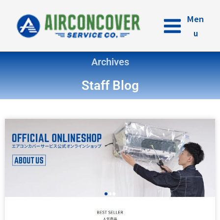
内
容
Men
を
u
ス
キ
Archives
ッ
プ
Staff Blog
ペ
ペ
ペ
ペ
ペ
ー
ー
ー
ー
ー
ジ
ジ
ジ
ジ
ジ