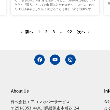
ん。 もちろん、汚れを徹底的に落とし、お客様に満足してい
ン
ただく『職人』としての技術は欠かせません。しかし、それ
だけでは事業として長く続けることは難しいのが現実です。
« 前へ
1
2
3
…
92
次へ »
F
Y
I
a
o
n
c
u
s
e
t
t
b
u
a
o
b
g
o
e
r
k
a
About Us
In
m
株式会社エアコンカバーサービス
会
〒251-0053 神奈川県藤沢市本町2-12-4
よ