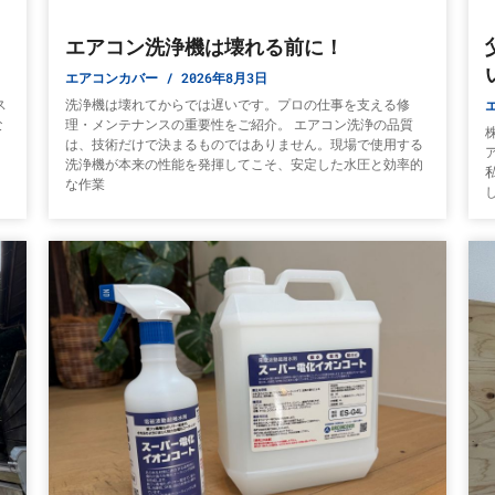
エアコン洗浄機は壊れる前に！
エアコンカバー
2026年8月3日
ス
洗浄機は壊れてからでは遅いです。プロの仕事を支える修
な
理・メンテナンスの重要性をご紹介。 エアコン洗浄の品質
は、技術だけで決まるものではありません。現場で使用する
）
洗浄機が本来の性能を発揮してこそ、安定した水圧と効率的
な作業