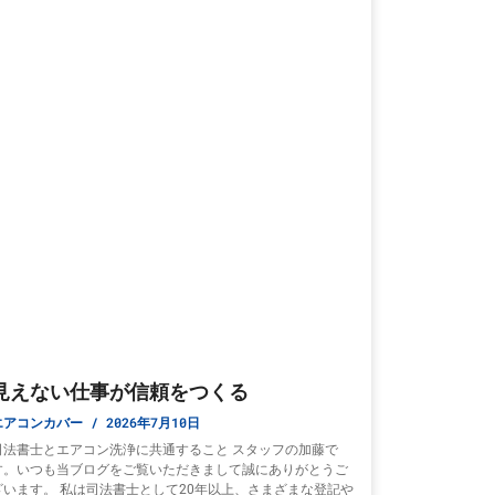
見えない仕事が信頼をつくる
エアコンカバー
2026年7月10日
司法書士とエアコン洗浄に共通すること スタッフの加藤で
す。いつも当ブログをご覧いただきまして誠にありがとうご
ざいます。 私は司法書士として20年以上、さまざまな登記や