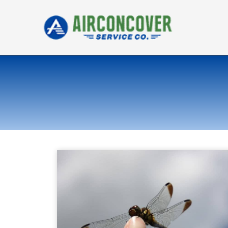
内
容
を
ス
キ
ッ
プ