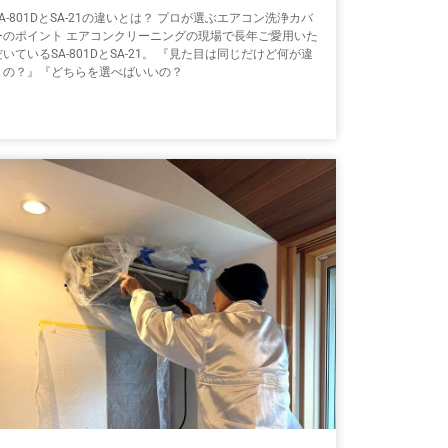
SA-801DとSA-21の違いとは？ プロが選ぶエアコン洗浄カバ
ーのポイント エアコンクリーニングの現場で長年ご愛用いた
だいているSA-801DとSA-21。 『見た目は同じだけど何が違
うの？』『どちらを選べばいいの？