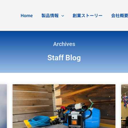
Home
製品情報
創業ストーリー
会社概
Archives
Staff Blog
ペ
ペ
ペ
ペ
ー
ー
ー
ー
ジ
ジ
ジ
ジ