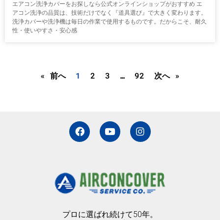
エアコン洗浄カバーをお探しなら公式オンラインショップがおすすめ エ
アコン洗浄の品質は、技術だけでなく『道具選び』で大きく変わります。
洗浄カバーや洗浄機は毎日の作業で使用するものです。だからこそ、耐久
性・使いやすさ・安心感
« 前へ
1
2
3
…
92
次へ »
F
Y
I
a
o
n
c
u
s
e
t
t
b
u
a
o
b
g
o
e
r
k
a
m
プロに選ばれ続けて50年。