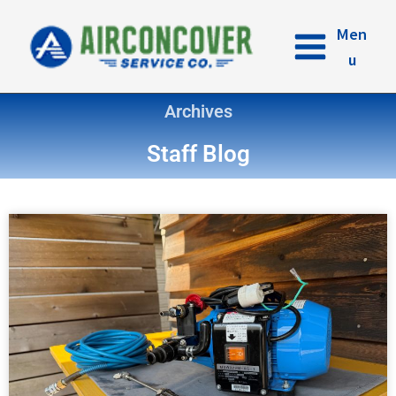
内
容
Men
を
u
ス
キ
Archives
ッ
プ
Staff Blog
ペ
ペ
ペ
ペ
ー
ー
ー
ー
ジ
ジ
ジ
ジ