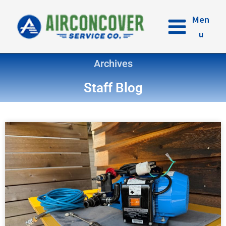
内
容
Men
を
u
ス
キ
Archives
ッ
プ
Staff Blog
ペ
ペ
ペ
ペ
ー
ー
ー
ー
ジ
ジ
ジ
ジ