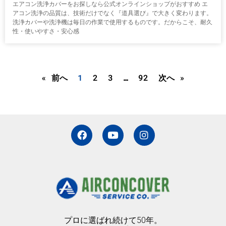
エアコン洗浄カバーをお探しなら公式オンラインショップがおすすめ エ
アコン洗浄の品質は、技術だけでなく『道具選び』で大きく変わります。
洗浄カバーや洗浄機は毎日の作業で使用するものです。だからこそ、耐久
性・使いやすさ・安心感
« 前へ
1
2
3
…
92
次へ »
F
Y
I
a
o
n
c
u
s
e
t
t
b
u
a
o
b
g
o
e
r
k
a
m
プロに選ばれ続けて50年。