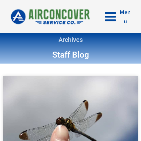
内
容
Men
を
u
ス
キ
Archives
ッ
プ
Staff Blog
ペ
ペ
ペ
ペ
ー
ー
ー
ー
ジ
ジ
ジ
ジ