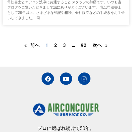
司法書士とエアコン洗浄に共通すること スタッフの加藤です。いつも当
ブログをご覧いただきまして誠にありがとうございます。 私は司法書士
として20年以上、さまざまな登記や相続、会社設立などの手続きをお手伝
いしてきました。 司
« 前へ
1
2
3
…
92
次へ »
F
Y
I
a
o
n
c
u
s
e
t
t
b
u
a
o
b
g
o
e
r
k
a
m
プロに選ばれ続けて50年。