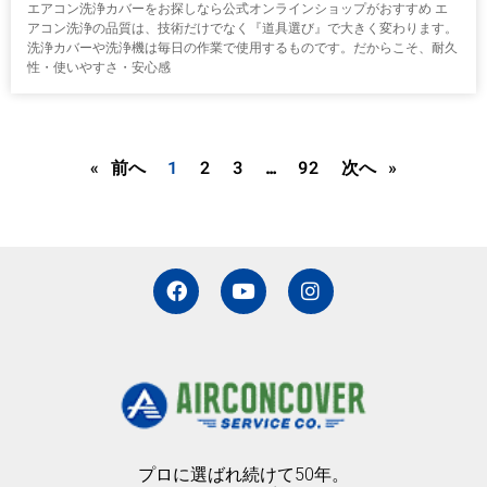
エアコン洗浄カバーをお探しなら公式オンラインショップがおすすめ エ
アコン洗浄の品質は、技術だけでなく『道具選び』で大きく変わります。
洗浄カバーや洗浄機は毎日の作業で使用するものです。だからこそ、耐久
性・使いやすさ・安心感
« 前へ
1
2
3
…
92
次へ »
F
Y
I
a
o
n
c
u
s
e
t
t
b
u
a
o
b
g
o
e
r
k
a
m
プロに選ばれ続けて50年。