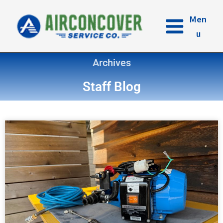
内
容
Men
を
u
ス
キ
Archives
ッ
プ
Staff Blog
ペ
ペ
ペ
ペ
ー
ー
ー
ー
ジ
ジ
ジ
ジ