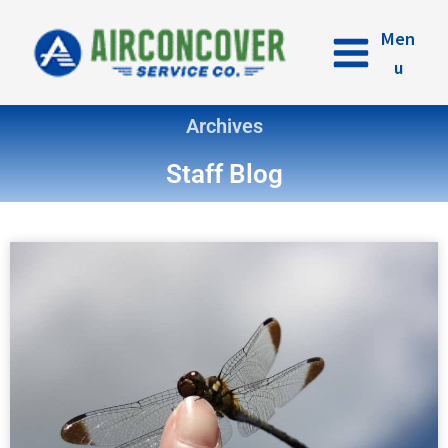
内
容
Men
を
u
ス
キ
Archives
ッ
プ
Staff Blog
ペ
ペ
ペ
ペ
ー
ー
ー
ー
ジ
ジ
ジ
ジ