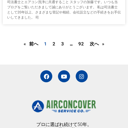
司法書士とエアコン洗浄に共通すること スタッフの加藤です。いつも当
ブログをご覧いただきまして誠にありがとうございます。 私は司法書士
として20年以上、さまざまな登記や相続、会社設立などの手続きをお手伝
いしてきました。 司
« 前へ
1
2
3
…
92
次へ »
F
Y
I
a
o
n
c
u
s
e
t
t
b
u
a
o
b
g
o
e
r
k
a
m
プロに選ばれ続けて50年。