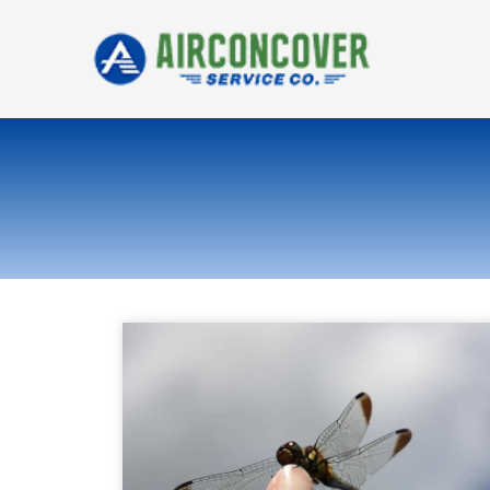
内
容
を
ス
キ
ッ
プ