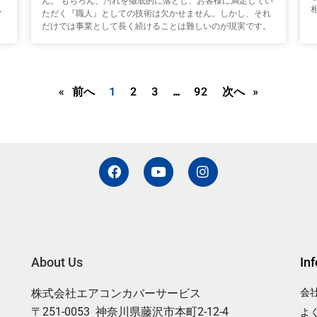
ん。 もちろん、汚れを徹底的に落とし、お客様に満足してい
ン
ただく『職人』としての技術は欠かせません。しかし、それ
だけでは事業として長く続けることは難しいのが現実です。
« 前へ
1
2
3
…
92
次へ »
F
Y
I
a
o
n
c
u
s
e
t
t
b
u
a
o
b
g
o
e
r
k
a
About Us
In
m
株式会社エアコンカバーサービス
会
〒251-0053 神奈川県藤沢市本町2-12-4
よ