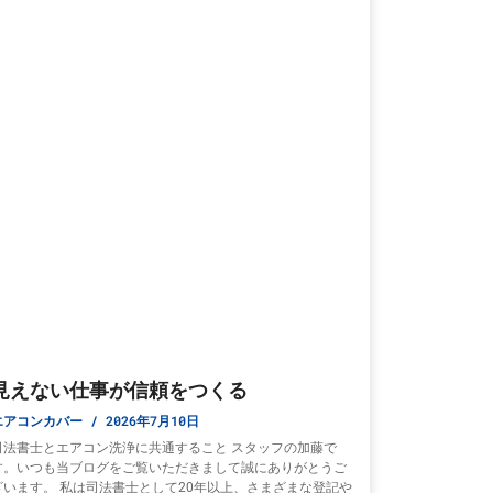
見えない仕事が信頼をつくる
エアコンカバー
2026年7月10日
司法書士とエアコン洗浄に共通すること スタッフの加藤で
す。いつも当ブログをご覧いただきまして誠にありがとうご
ざいます。 私は司法書士として20年以上、さまざまな登記や