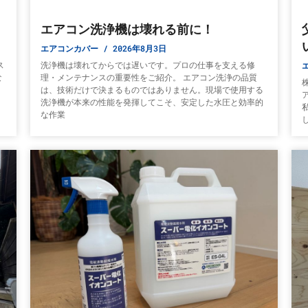
エアコン洗浄機は壊れる前に！
エアコンカバー
2026年8月3日
ス
洗浄機は壊れてからでは遅いです。プロの仕事を支える修
な
理・メンテナンスの重要性をご紹介。 エアコン洗浄の品質
は、技術だけで決まるものではありません。現場で使用する
）
洗浄機が本来の性能を発揮してこそ、安定した水圧と効率的
な作業