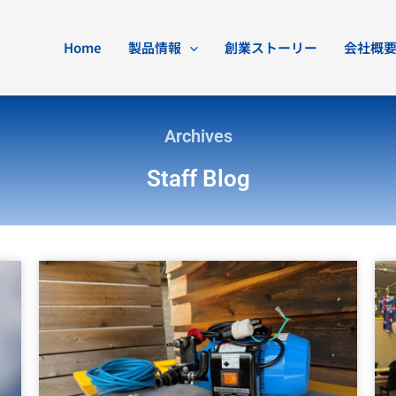
Home
製品情報
創業ストーリー
会社概
Archives
Staff Blog
ペ
ペ
ペ
ペ
ー
ー
ー
ー
ジ
ジ
ジ
ジ