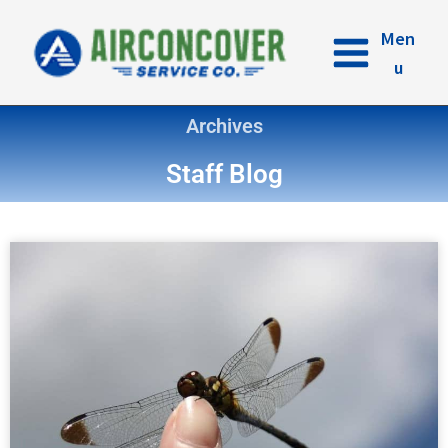
内
容
Men
を
u
ス
キ
Archives
ッ
プ
Staff Blog
ペ
ペ
ペ
ペ
ー
ー
ー
ー
ジ
ジ
ジ
ジ