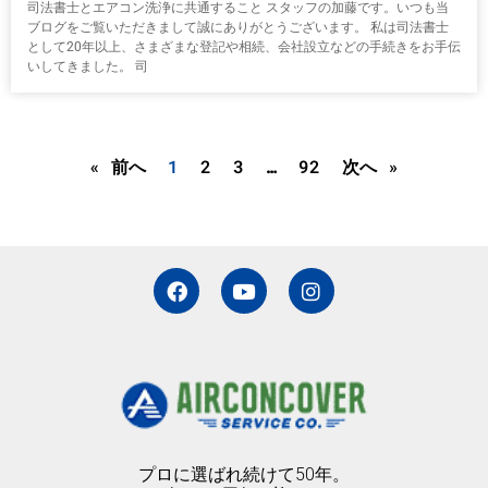
司法書士とエアコン洗浄に共通すること スタッフの加藤です。いつも当
ブログをご覧いただきまして誠にありがとうございます。 私は司法書士
として20年以上、さまざまな登記や相続、会社設立などの手続きをお手伝
いしてきました。 司
« 前へ
1
2
3
…
92
次へ »
F
Y
I
a
o
n
c
u
s
e
t
t
b
u
a
o
b
g
o
e
r
k
a
m
プロに選ばれ続けて50年。