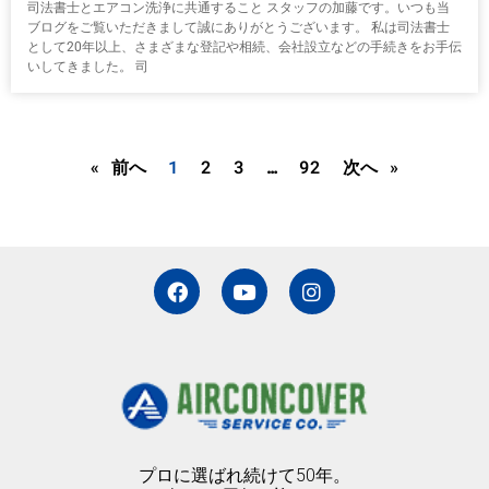
司法書士とエアコン洗浄に共通すること スタッフの加藤です。いつも当
ブログをご覧いただきまして誠にありがとうございます。 私は司法書士
として20年以上、さまざまな登記や相続、会社設立などの手続きをお手伝
いしてきました。 司
« 前へ
1
2
3
…
92
次へ »
F
Y
I
a
o
n
c
u
s
e
t
t
b
u
a
o
b
g
o
e
r
k
a
m
プロに選ばれ続けて50年。