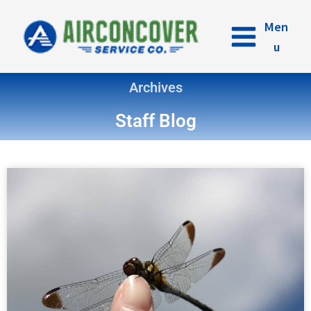
内
容
Men
を
u
ス
キ
Archives
ッ
プ
Staff Blog
ペ
ペ
ペ
ペ
ー
ー
ー
ー
ジ
ジ
ジ
ジ