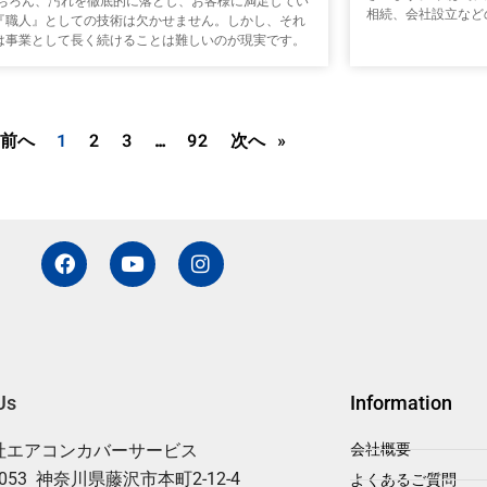
もちろん、汚れを徹底的に落とし、お客様に満足してい
相続、会社設立など
『職人』としての技術は欠かせません。しかし、それ
は事業として長く続けることは難しいのが現実です。
 前へ
1
2
3
…
92
次へ »
F
Y
I
a
o
n
c
u
s
e
t
t
b
u
a
o
b
g
o
e
r
k
a
Us
Information
m
社エアコンカバーサービス
会社概要
0053 神奈川県藤沢市本町2-12-4
よくあるご質問