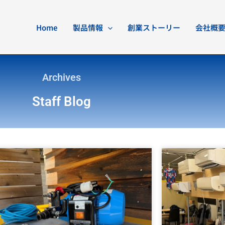
Home
製品情報
創業ストーリー
会社概
Archives
Staff Blog
ペ
ペ
ペ
ペ
ー
ー
ー
ー
ジ
ジ
ジ
ジ