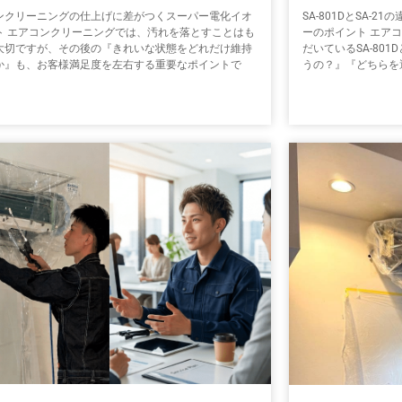
ンクリーニングの仕上げに差がつくスーパー電化イオ
SA-801DとSA-
ト エアコンクリーニングでは、汚れを落とすことはも
ーのポイント エア
大切ですが、その後の『きれいな状態をどれだけ維持
だいているSA-801
か』も、お客様満足度を左右する重要なポイントで
うの？』『どちらを