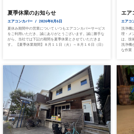
夏季休業のお知らせ
エア
エアコンカバー
2026年8月6日
エアコ
夏休み期間中の営業について いつもエアコンカバーサービス
洗浄機
をご利用いただき、誠にありがとうございます。誠に勝手な
理・メ
がら、当社では下記の期間を夏季休業とさせていただきま
は、技
す。 【夏季休業期間】８月１１日（火）～８月１６日（日）
洗浄機
な作業