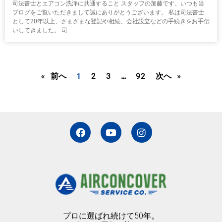
司法書士とエアコン洗浄に共通すること スタッフの加藤です。いつも当
ブログをご覧いただきまして誠にありがとうございます。 私は司法書士
として20年以上、さまざまな登記や相続、会社設立などの手続きをお手伝
いしてきました。 司
« 前へ
1
2
3
…
92
次へ »
F
Y
I
a
o
n
c
u
s
e
t
t
b
u
a
o
b
g
o
e
r
k
a
m
プロに選ばれ続けて50年。