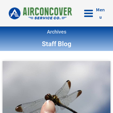
内
容
Men
を
u
ス
キ
Archives
ッ
プ
Staff Blog
ペ
ペ
ペ
ペ
ー
ー
ー
ー
ジ
ジ
ジ
ジ