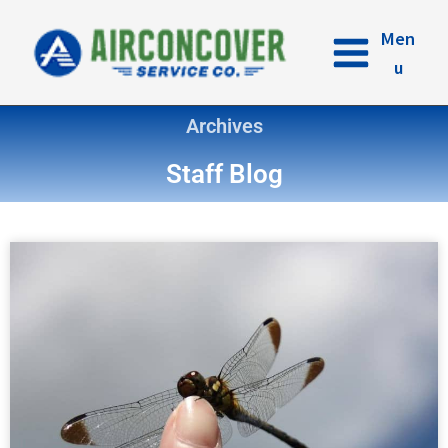
内
容
Men
を
u
ス
キ
Archives
ッ
プ
Staff Blog
ペ
ペ
ペ
ペ
ー
ー
ー
ー
ジ
ジ
ジ
ジ