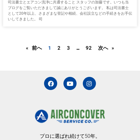
司法書士とエアコン洗浄に共通すること スタッフの加藤です。いつも当
ブログをご覧いただきまして誠にありがとうございます。 私は司法書士
として20年以上、さまざまな登記や相続、会社設立などの手続きをお手伝
いしてきました。 司
« 前へ
1
2
3
…
92
次へ »
F
Y
I
a
o
n
c
u
s
e
t
t
b
u
a
o
b
g
o
e
r
k
a
m
プロに選ばれ続けて50年。